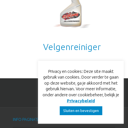
Velgenreiniger
Privacy en cookies: Deze site maakt
gebruik van cookies. Door verder te gaan
op deze website, ga je akkoord met het
gebruik hiervan. Voor meer informatie,
onder andere over cookiebeheer, bekijk je
BEL ONS: +31 24 343 94 90
Privacybeleid
Sluiten en bevestigen
INFO PAGINA’S