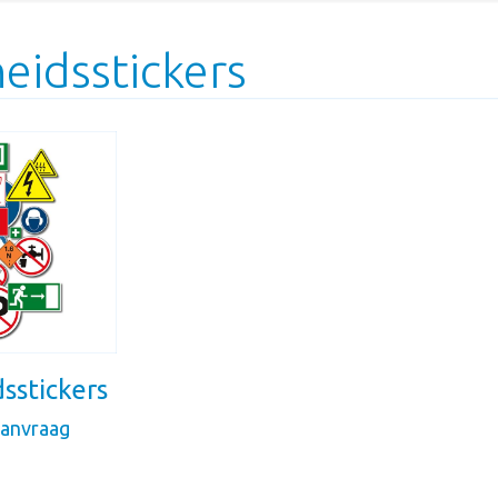
heidsstickers
dsstickers
aanvraag