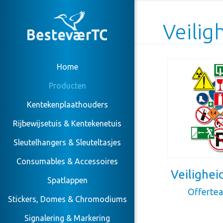
Veilig
Home
Producten
Kentekenplaathouders
Rijbewijsetuis & Kentekenetuis
Sleutelhangers & Sleuteltasjes
Consumables & Accessoires
Veilighei
Spatlappen
Offerte
Stickers, Domes & Chromodiums
Signalering & Markering