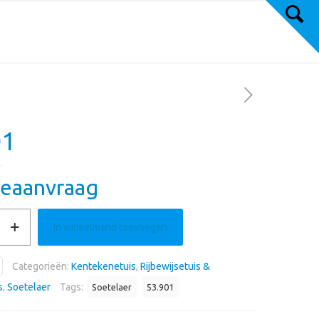
01
teaanvraag
In winkelmand toevoegen
Categorieën:
Kentekenetuis
,
Rijbewijsetuis &
s
,
Soetelaer
Tags:
Soetelaer
53.901