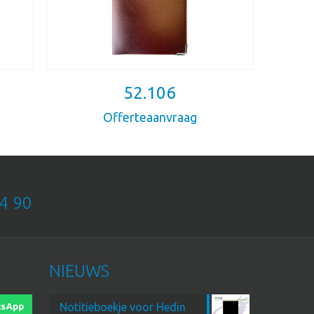
52.106
Offerteaanvraag
4 90
NIEUWS
Notitieboekje voor Hedin