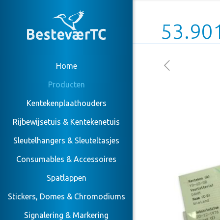
53.90
Home
Producten
Kentekenplaathouders
Rijbewijsetuis & Kentekenetuis
Sleutelhangers & Sleuteltasjes
Consumables & Accessoires
Spatlappen
Stickers, Domes & Chromodiums
Signalering & Markering