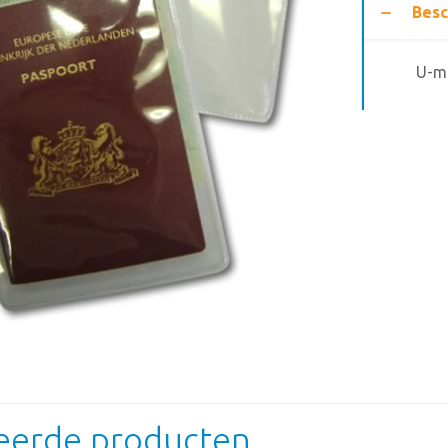
Besc
U-ma
eerde producten