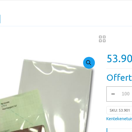
1
53.9
Offer
53.901
aantal
SKU:
53.901
Kentekenetui