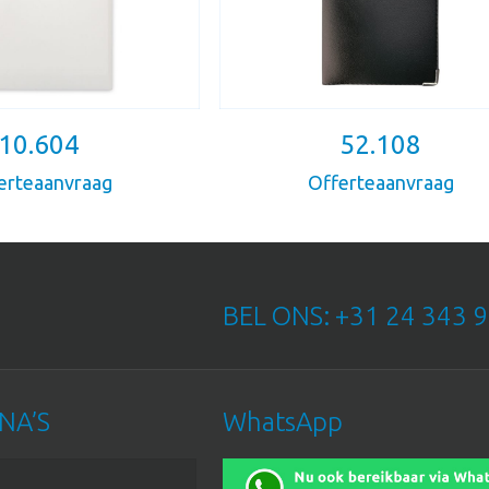
10.604
52.108
erteaanvraag
Offerteaanvraag
BEL ONS: +31 24 343 9
NA’S
WhatsApp