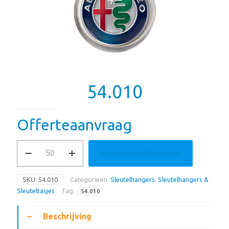
54.010
Offerteaanvraag
54.010
In winkelmand toevoegen
aantal
SKU:
54.010
Categorieën:
Sleutelhangers
,
Sleutelhangers &
Sleuteltasjes
Tag:
54.010
Beschrijving