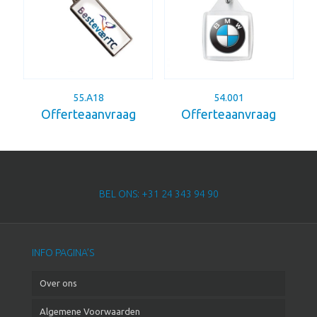
55.A18
54.001
Offerteaanvraag
Offerteaanvraag
BEL ONS: +31 24 343 94 90
INFO PAGINA’S
Over ons
Algemene Voorwaarden