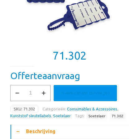
71.302
Offerteaanvraag
71.302
In winkelmand toevoegen
aantal
SKU:
71.302
Categorieën:
Consumables & Accessoires
,
Kunststof sleutellabels
,
Soetelaer
Tags:
Soetelaer
71.302
Beschrijving