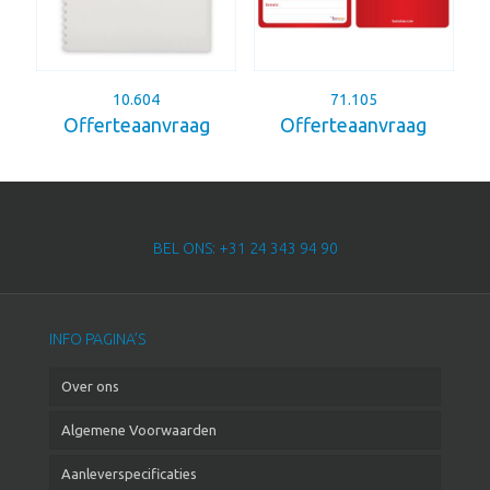
10.604
71.105
Offerteaanvraag
Offerteaanvraag
BEL ONS: +31 24 343 94 90
INFO PAGINA’S
Over ons
Algemene Voorwaarden
Aanleverspecificaties