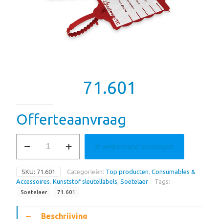
71.601
Offerteaanvraag
71.601
In winkelmand toevoegen
aantal
SKU:
71.601
Categorieën:
Top producten
,
Consumables &
Accessoires
,
Kunststof sleutellabels
,
Soetelaer
Tags:
Soetelaer
71.601
Beschrijving