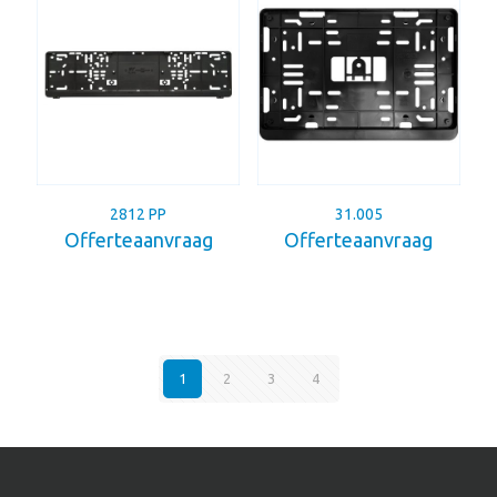
2812 PP
31.005
Offerteaanvraag
Offerteaanvraag
1
2
3
4