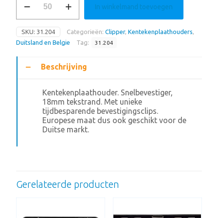
In winkelmand toevoegen
aantal
SKU:
31.204
Categorieën:
Clipper
,
Kentekenplaathouders
,
Duitsland en Belgie
Tag:
31.204
Beschrijving
Kentekenplaathouder. Snelbevestiger,
18mm tekstrand. Met unieke
tijdbesparende bevestigingsclips.
Europese maat dus ook geschikt voor de
Duitse markt.
Gerelateerde producten