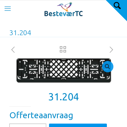
31.204
31.204
Offerteaanvraag
31.204