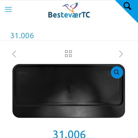
31.006
31.006