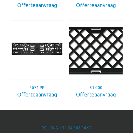
Offerteaanvraag
Offerteaanvraag
2671 PP
31.000
Offerteaanvraag
Offerteaanvraag
BEL ONS: +31 24 343 94 90