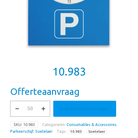
10.983
Offerteaanvraag
10.983
In winkelmand toevoegen
aantal
SKU:
10.983
Categorieën:
Consumables & Accessoires
,
Parkeerschijf
,
Soetelaer
Tags:
10.983
Soetelaer