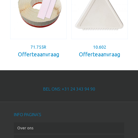
71.755R
10.602
Offerteaanvraag
Offerteaanvraag
BEL ONS: +31 24 343 94 90
INFO PAGINA’S
Over ons