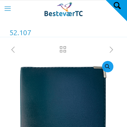
52.107