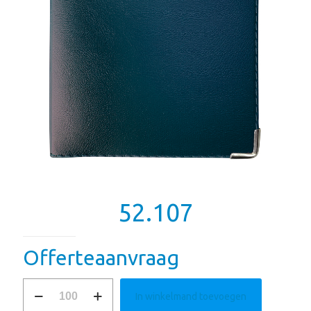
52.107
Offerteaanvraag
52.107
In winkelmand toevoegen
aantal