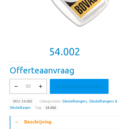
54.002
Offerteaanvraag
54.002
In winkelmand toevoegen
aantal
SKU:
54.002
Categorieën:
Sleutelhangers
,
Sleutelhangers &
Sleuteltasjes
Tag:
54.002
Beschrijving