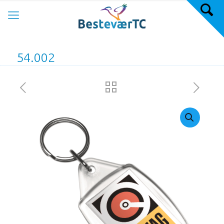
54.002